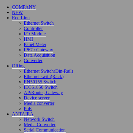
COMPANY
배송 안내
NEW
Red Lion
Ethernet Switch
배송 택배사: 로젠택배
Controller
주문서 수령 후, 3 거래일 이내 발송
I/O Module
HMI
facebook
Panel Meter
googleplus
IP67 / Gateway
Data Acquisition
Site terms
Converter
ORing
Ethernet Switch(Din-Rail)
회사소개
Ethernet swith(Rack)
이용약관
EN50155 Switch
개인정보취급방침
IEC61850 Switch
이메일무단수집거부
AP/Router, Gateway
Device server
Media converter
Site information
PoE
ANTAIRA
에이엔피 주식회사 │ 대표 : 이영렬 │ 사업자등록번호: 314-81-
Network Switch
92373
Media Converter
주소 : 대전광역시 유성구 테크노2로 199 미건테크노월드 209
Serial Communication