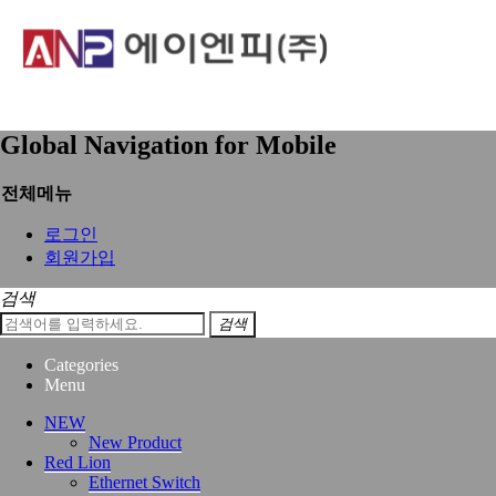
HOME
공지사항
공지사항
Global Navigation for Mobile
rtpkorea
2019.11.18
글 읽기
전체메뉴
신용카드 결재 연계시스템 중단합니다.
제목
2022-07-04 10:50:20
로그인
작성자
rtpkorea
회원가입
조회
2,842
검색
검색
신용카드 결재 연계시스템 중단으로 인하여, 온라인 판매는
잠정 중단합니다.
Categories
구매 관련하여서는 당사로 전화 또는 팩스 연락 주세요. 감사
Menu
합니다.
NEW
Powered by
New Product
BBS e-Board
Red Lion
목록
Ethernet Switch
글 읽기