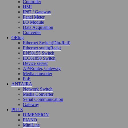
Controller
구매 및 결재 전에 반드시 재고 유무를 확인
HMI
이전글
해 주시길 바랍니다.
2020-09-23 15:05:26
IP67 / Gateway
Panel Meter
다음글
다음글이 없습니다.
I/O Module
Data Acquisition
Converter
ORing
고객센터
Ethernet Switch(Din-Rail)
Ethernet swith(Rack)
T. 042-710-9402
EN50155 Switch
F. 042-863-9407
IEC61850 Switch
상담시간 : 09:00~18:00
Device server
AP/Router, Gateway
점심시간: 12:00~13:00
Media converter
토요일/공휴일 휴무
PoE
ANTAIRA
공지사항
Network Switch
Media Converter
Serial Communication
신용카드 결재 연계시스템 중단합니다.
Gateway
구매 및 결재 전에 반드시 재고 유무를 확인해 주시길 바
PULS
랍니...
DIMENSION
모든 판매금액은 VAT 포함금액입니다.
PIANO
MiniLine
테스트 공지사항입니다.