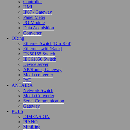
Controller
HMI
신용카드 결재 연계시스템 중단합니다.
IP67 / Gateway
Panel Meter
구매 및 결재 전에 반드시 재고 유무를 확인해 주시길 바
I/O Module
랍니...
Data Acquisition
모든 판매금액은 VAT 포함금액입니다.
Converter
테스트 공지사항입니다.
ORing
Ethernet Switch(Din-Rail)
배송 안내
Ethernet swith(Rack)
EN50155 Switch
IEC61850 Switch
배송 택배사: 로젠택배
Device server
주문서 수령 후, 3 거래일 이내 발송
AP/Router, Gateway
Media converter
facebook
PoE
googleplus
ANTAIRA
Network Switch
Media Converter
Site terms
Serial Communication
Gateway
회사소개
PULS
이용약관
DIMENSION
PIANO
개인정보취급방침
MiniLine
이메일무단수집거부